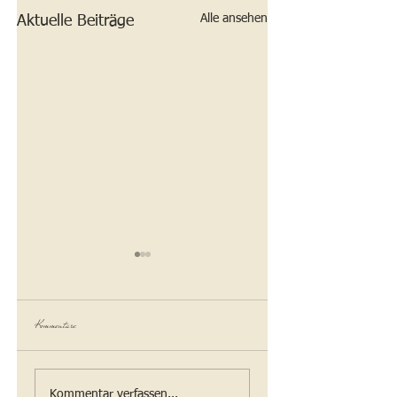
Alle ansehen
Aktuelle Beiträge
Mi Mi ist da
Kommentare
Airi meint Liebe
Kommentar verfassen...