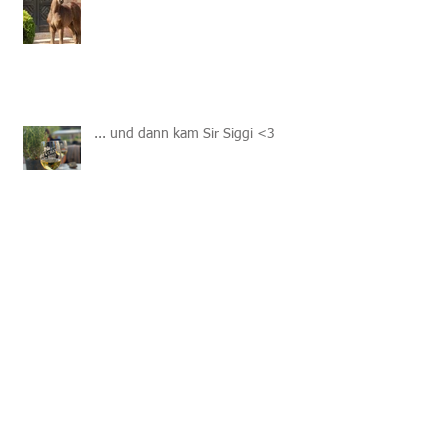
... und dann kam Sir Siggi <3
Akoya wird Prämienstute
Sir Delbert ist da