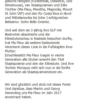
gekörte Hengste (Fürstenball, Desiderio, und
Winehouse), vier Staatsprämien und Elite
Töchter (Ma Fleur, Merethe, Magnolia, Mount
St John VIP) und den für Costa Rica in Nord-
und Mittelamerika bis Inter I erfolgreichen
Belissimo- Sohn Bello Oriente.
Und seit dem sie 3-jährig ihre SLP mit
Bestnoten absolvierte und die
Elitestutenschau in Rastede besuchen durfte,
trat Ma Fleur als weitere bedeutende
Vererberin dieser Linie in die Fußstapfen ihrer
Mutter:
Einschliesslich Ma Fleur tragen in vierter
Generation alle Stuten sowohl den Titel
Staatsprämie und den der Elitestute. Und ihre
Tochter Monique reiht sich nun in die fünfte
Generation als Staatsprämienstute ein.
Wir sind glücklich und stolz mit dieser Perle!
Und dankbar, dass Martin und Georg
Sieverding uns Ma Fleur im Jahr 2017
anvertraut haben.