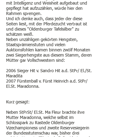
mit Intelligenz und Weisheit aufgebaut und
gepflegt hat aufzuzählen, würde hier den
Rahmen sprengen.
Und ich denke auch, dass jeder der diese
Seiten liest, mit der Pferdezucht vertraut ist
und dieses "Oldenburger Tafelsilber" zu
schätzen weiß.
Neben unzähligen gekörten Hengsten,
Staatsprämienstuten und vielen
Auktionsfohlen kamen binnen zwölf Monaten
zwei Siegerhengste aus diesem Stamm, deren
Mütter gar Vollschwestern sind:
2006 Sieger Hit v. Sandro Hit a.d. StPr/ El./St.
Maradita
2007 Fürstenball v. Fürst Heinrich a.d. StPr/
El.St. Maradonna.
Kurz gesagt:
Neben StPrSt/ El.St. Ma Fleur brachte ihre
Mutter Maradonna, welche selbst im
Schlosspark zu Rastede Oldenburger
Vizechampioness und zweite Reservesiegerin
der Bundesstutenschau war, bisher drei