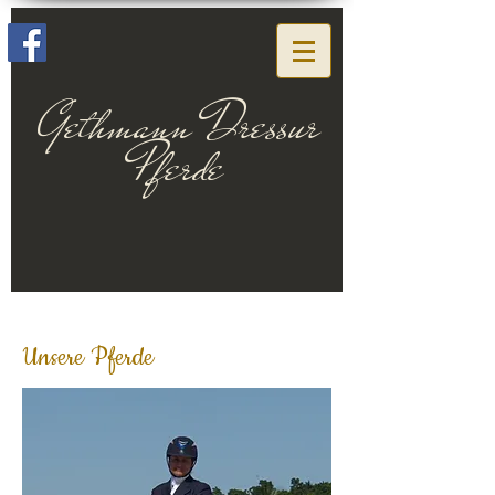
Gethmann Dressur
Pferde
Unsere Pferde