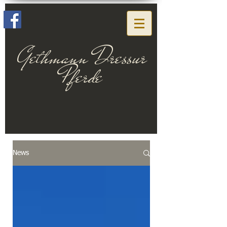
Gethmann Dressur
Pferde
News