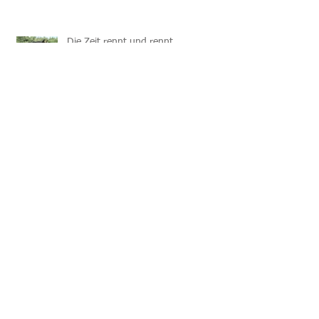
Die Zeit rennt und rennt ...
Airi meint Liebe
Mi Mi ist da