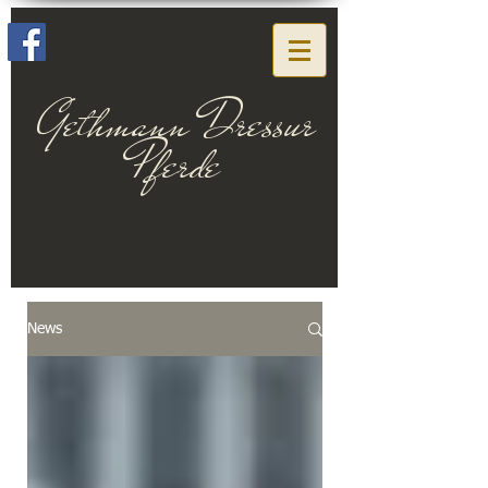
Gethmann Dressur
Pferde
News