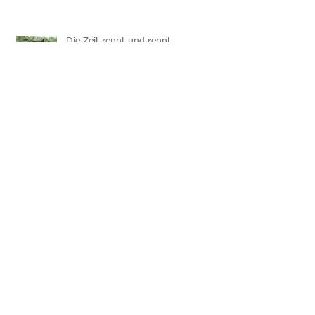
Die Zeit rennt und rennt ...
Airi meint Liebe
Mi Mi ist da