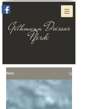
Gethmann Dressur
Pferde
News