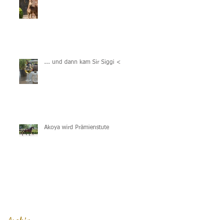
... und dann kam Sir Siggi <3
Akoya wird Prämienstute