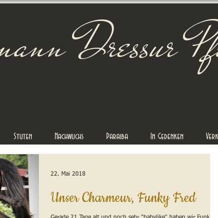
mann Dressur Pf
Stuten
Nachwuchs
Paraiba
In Gedenken
Ver
22. Mai 2018
Unser Charmeur, Funky Fred
Gerade 21 Tage alt und noch sehr "babylike" haben wir Funky