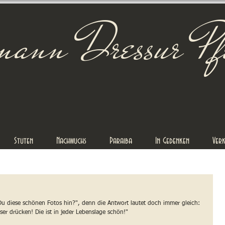
mann Dressur Pf
Stuten
Nachwuchs
Paraiba
In Gedenken
Ver
Du diese schönen Fotos hin?", denn die Antwort lautet doch immer gleich:
er drücken! Die ist in jeder Lebenslage schön!"