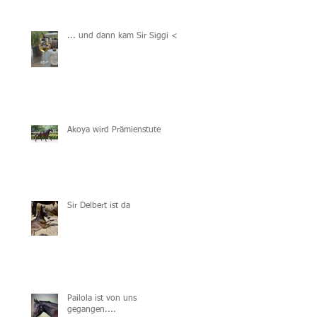
... und dann kam Sir Siggi <3
Akoya wird Prämienstute
Sir Delbert ist da
Pailola ist von uns
gegangen....