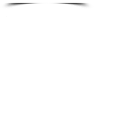
Über Uns
Wir sind ein Züchterehepaar, das sich aus
Leidenschaft der Zucht des Oldenburger
Pferdes verschrieben hat. In einer kleinen
überschaubaren Zucht versuchen wir
uns...fül
len
Mehr lesen >