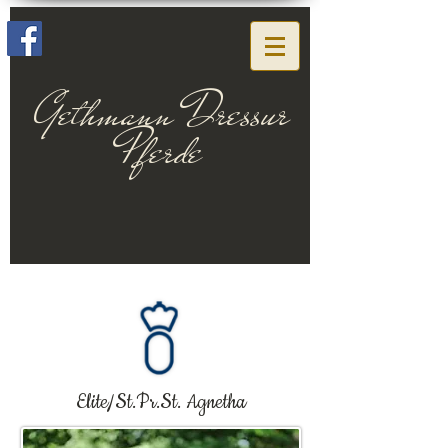
Gethmann Dressur
Pferde
Elite/St.Pr.St. Agnetha