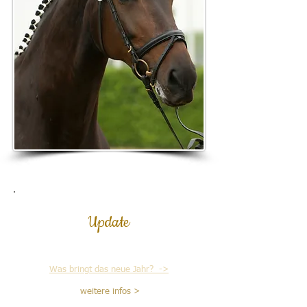
Update
Was bringt das neue Jahr? ->
weitere infos >